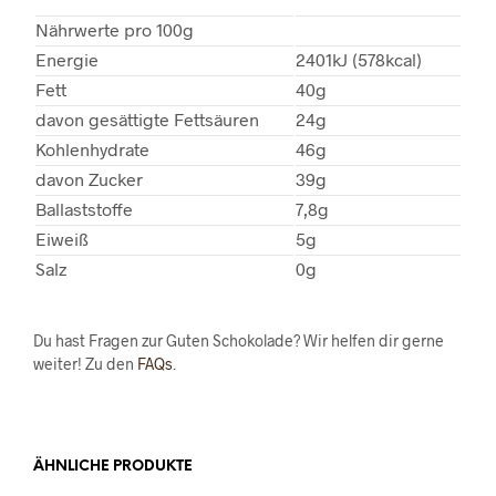
Nährwerte pro 100g
Energie
2401kJ (578kcal)
Fett
40g
davon gesättigte Fettsäuren
24g
Kohlenhydrate
46g
davon Zucker
39g
Ballaststoffe
7,8g
Eiweiß
5g
Salz
0g
Du hast Fragen zur Guten Schokolade? Wir helfen dir gerne
weiter! Zu den
FAQs
.
ÄHNLICHE PRODUKTE