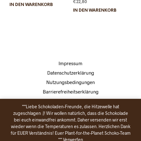
€
22,80
IN DEN WARENKORB
IN DEN WARENKORB
Impressum
Datenschutzerklärung
Nutzungsbedingungen
Barrierefreiheitserklärung
Kontakt
***Liebe Schokoladen-Freunde, die Hitzewelle hat
zugeschlagen :)! Wir wollen natürlich, dass die Schokolade
© 2010-2026 Plant-for-the-Planet. Alle Rechte vorbehalten.
bei euch einwandfrei ankommt. Daher versenden wir erst
wieder wenn die Temperaturen es zulassen. Herzlichen Dank
für EUER Verständnis! Euer Plant-for-the-Planet Schoko-Team
***
Verwerfen
VERTRAG WIDERRUFEN