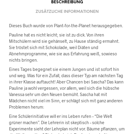
BESCHREIBUNG
ZUSÄTZLICHE INFORMATIONEN
Dieses Buch wurde von Plant-for-the-Planet herausgegeben.
Pauline hat es nicht leicht; sie ist zu dick. Von ihren
Mitschülern wird sie gehänselt, zu Hause ständig ermahnt.
Sie tröstet sich mit Schokolade, weil Diäten und
Abnehmprogramme, wie sie aus Erfahrung weiß, sowieso
nichts bringen.
Eines Tages begegnet sie einem Jungen und ist sofort hin
und weg. Was für ein Zufall, dass dieser Typ am nächsten Tag
in ihrer Klasse auftaucht! Aber Chancen bei Sascha? Das kann
Pauline ja wohl vergessen, vor allem, weil sich die hübsche
Vanessa sehr um den Neuen bemüht. Sascha hat mit
Mädchen nicht viel im Sinn, er schlägt sich mit ganz anderen
Problemen herum:
Eine Schülerinitiative will er ins Leben rufen – “Die Welt
grüner machen”. Die Lehrerin ist skeptisch – solche
Experimente sieht der Lehrplan nicht vor. Bäume pflanzen, um